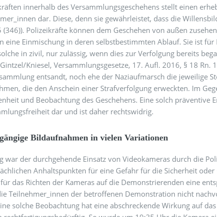
kräften innerhalb des Versammlungsgeschehens stellt einen erheb
mer_innen dar. Diese, denn sie gewährleistet, dass die Willensbil
5 (346)). Polizeikräfte können dem Geschehen von außen zusehe
 eine Einmischung in deren selbstbestimmten Ablauf. Sie ist für
olche in zivil, nur zulässig, wenn dies zur Verfolgung bereits bega
/Gintzel/Kniesel, Versammlungsgesetze, 17. Aufl. 2016, § 18 Rn. 16
sammlung entsandt, noch ehe der Naziaufmarsch die jeweilige Ste
en, die den Anschein einer Strafverfolgung erweckten. Im Gegent
nheit und Beobachtung des Geschehens. Eine solch präventive Ent
lungsfreiheit dar und ist daher rechtswidrig.
ängige Bildaufnahmen in vielen Variationen
ig war der durchgehende Einsatz von Videokameras durch die Poli
sächlichen Anhaltspunkten für eine Gefahr für die Sicherheit ode
 für das Richten der Kameras auf die Demonstrierenden eine entsp
 die Teilnehmer_innen der betroffenen Demonstration nicht nachv
 Eine solche Beobachtung hat eine abschreckende Wirkung auf das