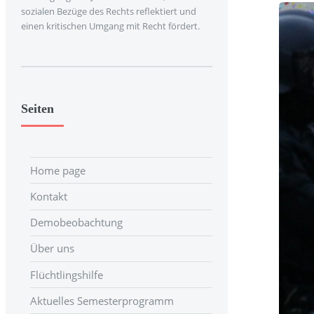
sozialen Bezüge des Rechts reflektiert und
einen kritischen Umgang mit Recht fördert.
Seiten
Home page
Kontakt
Demobeobachtung
Über uns
Flüchtlingshilfe
Aktuelles Semesterprogramm