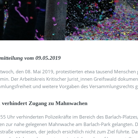
mitteilung vom 09.05.2019
twoch, den 08. Mai 2019, protestierten etwa tausend Menschen g
in. Der Arbeitskreis Kritischer Jurist_innen Greifswald dokumen
mlungsfreiheit und weitere Vorgaben des Versammlungsrechts g
ei verhindert Zugang zu Mahnwachen
55 Uhr verhinderten Polizeikräfte im Bereich des Barlach-Platz
en zur nahe gelegenen Mahnwache am Barlach-Park gelangten. D
rstraße verwiesen, der jedoch ersichtlich nicht zum Ziel führte. Da