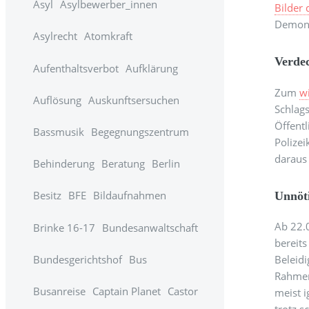
Asyl
Asylbewerber_innen
Bilder 
Demons
Asylrecht
Atomkraft
Verdec
Aufenthaltsverbot
Aufklärung
Zum
w
Auflösung
Auskunftsersuchen
Schlags
Öffent
Bassmusik
Begegnungszentrum
Polizei
daraus 
Behinderung
Beratung
Berlin
Besitz
BFE
Bildaufnahmen
Unnöt
Ab 22.
Brinke 16-17
Bundesanwaltschaft
bereits
Bundesgerichtshof
Bus
Beleid
Rahmen
Busanreise
Captain Planet
Castor
meist 