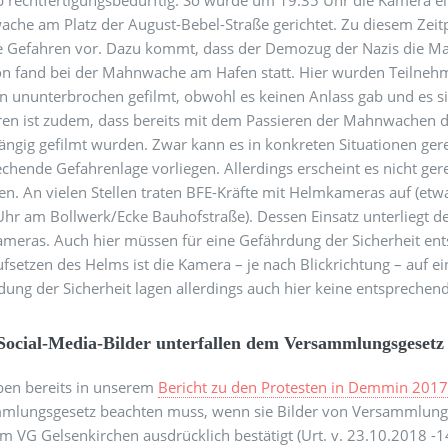
 rechtfertigungsbedürftig. So wurde um 19:35 Uhr die Kamera eine
che am Platz der August-Bebel-Straße gerichtet. Zu diesem Zeitp
e Gefahren vor. Dazu kommt, dass der Demozug der Nazis die Mah
ion fand bei der Mahnwache am Hafen statt. Hier wurden Teilneh
n ununterbrochen gefilmt, obwohl es keinen Anlass gab und es s
ieren ist zudem, dass bereits mit dem Passieren der Mahnwachen 
ngig gefilmt wurden. Zwar kann es in konkreten Situationen gerec
chende Gefahrenlage vorliegen. Allerdings erscheint es nicht ge
len. An vielen Stellen traten BFE-Kräfte mit Helmkameras auf (e
Uhr am Bollwerk/Ecke Bauhofstraße). Dessen Einsatz unterliegt d
meras. Auch hier müssen für eine Gefährdung der Sicherheit ent
setzen des Helms ist die Kamera – je nach Blickrichtung – auf ein
ung der Sicherheit lagen allerdings auch hier keine entsprechen
Social-Media-Bilder unterfallen dem Versammlungsgesetz
ben bereits in unserem
Bericht zu den Protesten in Demmin 201
mlungsgesetz beachten muss, wenn sie Bilder von Versammlungen a
m VG Gelsenkirchen ausdrücklich bestätigt (Urt. v. 23.10.2018 -1