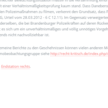
chlechter Beleuchtungssituation massiv in die Versammlung eindra
lt einer Verhältnismäßigkeitsprüfung kaum stand. Dass Daneben
den Polizeimaßnahmen zu filmen, verkennt den Grundsatz, dass Po
G, Urteil vom 28.03.2012 - 6 C 12.11). Im Gegensatz verweigert
derselben, die bei Brandenburger Polizeikräften auf deren Rücke
 es sich um ein unverhältnismäßiges und völlig unnötiges Vorgehe
nds nicht nachvollziehbar ist.
lgemeine Berichte zu den Geschehnissen können vielen anderen
mobeobachtungsgruppe siehe
http://recht-kritisch.de/index.p
a
Endstation rechts
.