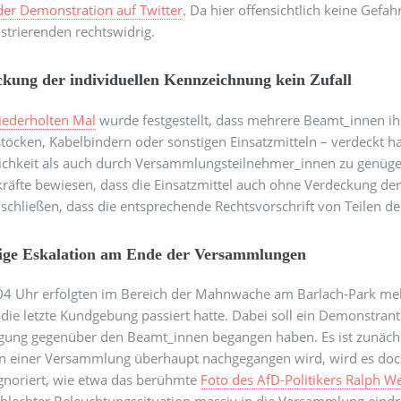
der Demonstration auf Twitter
. Da hier offensichtlich keine Gefah
trierenden rechtswidrig.
kung der individuellen Kennzeichnung kein Zufall
iederholten Mal
wurde festgestellt, dass mehrere Beamt_innen ihr
töcken, Kabelbindern oder sonstigen Einsatzmitteln – verdeckt h
lichkeit als auch durch Versammlungsteilnehmer_innen zu genüge
kräfte bewiesen, dass die Einsatzmittel auch ohne Verdeckung de
schließen, dass die entsprechende Rechtsvorschrift von Teilen de
ige Eskalation am Ende der Versammlungen
04 Uhr erfolgten im Bereich der Mahnwache am Barlach-Park me
 die letzte Kundgebung passiert hatte. Dabei soll ein Demonstrant
igung gegenüber den Beamt_innen begangen haben. Es ist zunäch
 einer Versammlung überhaupt nachgegangen wird, wird es doch nu
ignoriert, wie etwa das berühmte
Foto des AfD-Politikers Ralph We