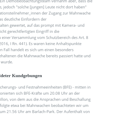
e. Ein Demobeobachtungsteam vernahm aber, dass die
e, jedoch "solche [jungen] Leute nicht dort haben"
rationsteilnehmer_innen der Zugang zur Mahnwache
as deutliche Einfordern der
alten gewertet, auf das prompt mit Kamera- und
ht gerechtfertigten Eingriff in die
zu einer Versammlung vom Schutzbereich des Art. 8
 2016, I Rn. 441). Es waren keine Anhaltspunkte
ten Fall handelt es sich um einen besonders
ehaltenen die Mahnwache bereits passiert hatte und
t wurde.
eldeter Kundgebungen
icherungs- und Festnahmeeinheiten (BFE) - mitten in
onierten sich BFE-Kräfte um 20.08 Uhr an der
illon, von dem aus die Ansprachen und Beschallung
folgte etwa bei Mahnwachen beobachteten wir um
 um 21.56 Uhr am Barlach-Park. Der Aufenthalt von