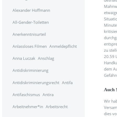
deshalb
Mahnwa
Alexander Hoffmann
etwaig
Situat
All-Gender-Toiletten
Minute
kritis
Anerkenntnisurteil
durchgä
entspre
Anlassloses Filmen
Anmeldepflicht
zu stel
20.59 
Anna Luczak
Anschlag
Handka
dem Auf
Antidiskriminierung
Gefährd
Antidiskriminierungsrecht
Antifa
Auch 
Antifaschismus
Antira
Wir ha
Arbeitnehmer*in
Arbeitsrecht
Versam
dies vo