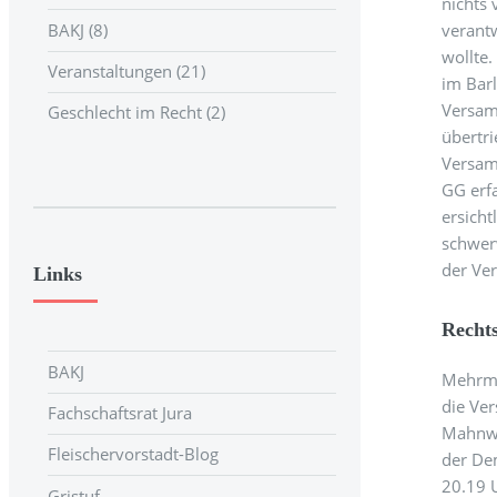
nichts
BAKJ (8)
verantw
wollte
Veranstaltungen (21)
im Barl
Versam
Geschlecht im Recht (2)
übertri
Versam
GG erfa
ersicht
schwer
der Ve
Links
Rechts
BAKJ
Mehrmal
die Ve
Fachschaftsrat Jura
Mahnwa
Fleischervorstadt-Blog
der De
20.19 
Gristuf