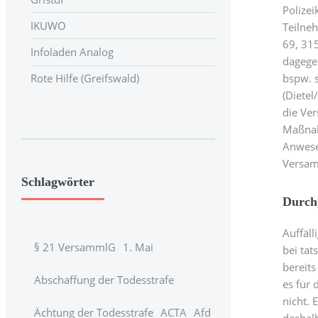
Polizei
IKUWO
Teilneh
69, 31
Infoladen Analog
dagegen
bspw. s
Rote Hilfe (Greifswald)
(Dietel
die Ver
Maßnahm
Anwese
Versamm
Schlagwörter
Durchg
Auffäll
§ 21 VersammlG
1. Mai
bei tat
bereits
Abschaffung der Todesstrafe
es für
nicht.
Ächtung der Todesstrafe
ACTA
Afd