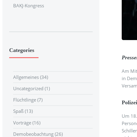
BAKJ-Kongress
Categories
Presse
Am Mit
Allgemeines (34)
in Demm
Versam
Uncategorized (1)
Flüchtlinge (7)
Poliz
Spaß (13)
Um 18.
Vorträge (16)
Person
Schille
Demobeobachtung (26)