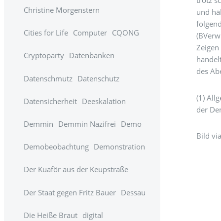
trotz s
Christine Morgenstern
und hä
folgen
Cities for Life
Computer
CQONG
(BVerw
Zeigen 
Cryptoparty
Datenbanken
handelt
des Abe
Datenschmutz
Datenschutz
(1) Al
Datensicherheit
Deeskalation
der De
Demmin
Demmin Nazifrei
Demo
Bild vi
Demobeobachtung
Demonstration
Der Kuaför aus der Keupstraße
Der Staat gegen Fritz Bauer
Dessau
Die Heiße Braut
digital