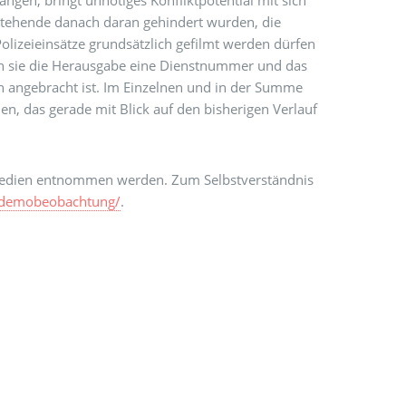
ngen, bringt unnötiges Konfliktpotential mit sich
stehende danach daran gehindert wurden, die
lizeieinsätze grundsätzlich gefilmt werden dürfen
en sie die Herausgabe eine Dienstnummer und das
n angebracht ist. Im Einzelnen und in der Summe
n, das gerade mit Blick auf den bisherigen Verlauf
 Medien entnommen werden. Zum Selbstverständnis
hp/demobeobachtung/
.