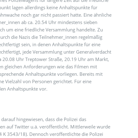
s Polizeiwagens für längere Zeit auf die friedliche
unkt lagen allerdings keine Anhaltspunkte für
nwache noch gar nicht passiert hatte. Eine ähnliche
mer_innen ab ca. 20.54 Uhr mindestens sieben
ich um eine friedliche Versammlung handelte. Zu
durch die Nazis die Teilnehmer_innen regelmäßig
htfertigt sein, in denen Anhaltspunkte für eine
rechtfertigt, jede Versammlung unter Generalverdacht
twa 20.08 Uhr Treptower Straße, 20.19 Uhr am Markt,
en gleichen Anforderungen wie das Filmen mit
sprechende Anhaltspunkte vorliegen. Bereits mit
e Vielzahl von Personen gerichtet. Für eine
den Anhaltspunkte vor.
7
darauf hingewiesen, dass die Polizei das
uf Twitter u.ä. veröffentlicht. Mittlerweile wurde
4 K 3543/18). Dennoch veröffentlichte die Polizei