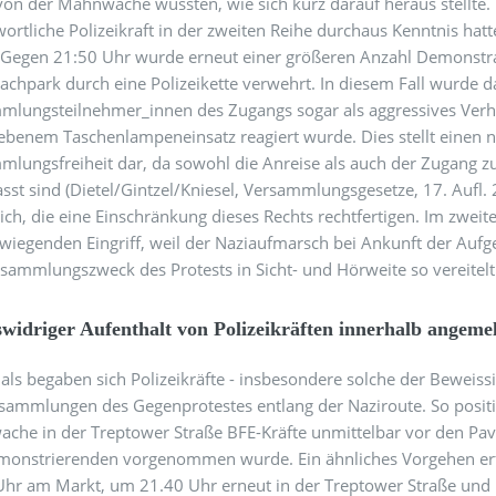
 von der Mahnwache wussten, wie sich kurz darauf heraus stellt
ortliche Polizeikraft in der zweiten Reihe durchaus Kenntnis hatt
. Gegen 21:50 Uhr wurde erneut einer größeren Anzahl Demonst
achpark durch eine Polizeikette verwehrt. In diesem Fall wurde d
mlungsteilnehmer_innen des Zugangs sogar als aggressives Verh
ebenem Taschenlampeneinsatz reagiert wurde. Dies stellt einen nic
mlungsfreiheit dar, da sowohl die Anreise als auch der Zugang 
sst sind (Dietel/Gintzel/Kniesel, Versammlungsgesetze, 17. Aufl.
lich, die eine Einschränkung dieses Rechts rechtfertigen. Im zwei
wiegenden Eingriff, weil der Naziaufmarsch bei Ankunft der Aufg
rsammlungszweck des Protests in Sicht- und Hörweite so vereitel
widriger Aufenthalt von Polizeikräften innerhalb angem
s begaben sich Polizeikräfte - insbesondere solche der Beweiss
rsammlungen des Gegenprotestes entlang der Naziroute. So positi
che in der Treptower Straße BFE-Kräfte unmittelbar vor den Pav
monstrierenden vorgenommen wurde. Ein ähnliches Vorgehen er
Uhr am Markt, um 21.40 Uhr erneut in der Treptower Straße und