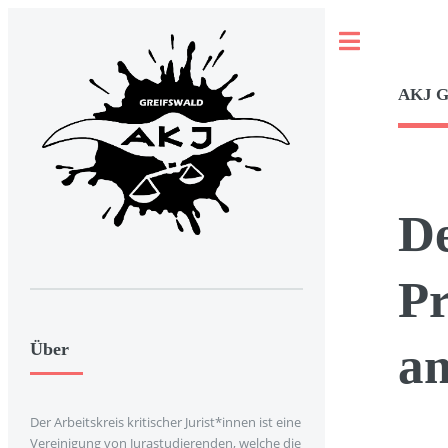
Toggle
AKJ 
De
Pr
am
Über
Der Arbeitskreis kritischer Jurist*innen ist eine
Vereinigung von Jurastudierenden, welche die