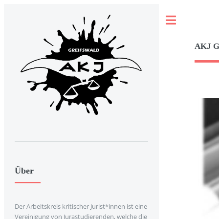
Toggle
AKJ 
Über
Der Arbeitskreis kritischer Jurist*innen ist eine
Vereinigung von Jurastudierenden, welche die