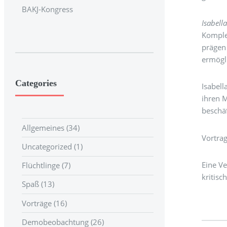
BAKJ-Kongress
Isabella
Komplex
prägen
ermögli
Categories
Isabell
ihren 
beschäf
Allgemeines (34)
Vortrag
Uncategorized (1)
Eine V
Flüchtlinge (7)
kritisc
Spaß (13)
Vorträge (16)
Demobeobachtung (26)